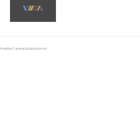
n
Logo Creation
servados | www.sssas.com.co