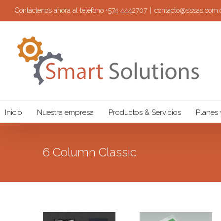
Contáctenos ahora al teléfono +574 4442707
|
contacto@sssas.com.
Inicio
Nuestra empresa
Productos & Servicios
Planes 
6 Column Classic