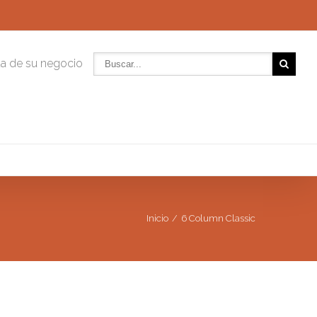
da de su negocio
Inicio
6 Column Classic