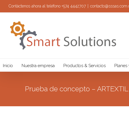
Contáctenos ahora al teléfono +574 4442707
|
contacto@sssas.com.
Inicio
Nuestra empresa
Productos & Servicios
Planes 
Prueba de concepto – ARTEXTIL