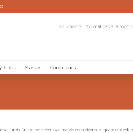
co
Soluciones informáticas a la médi
y Tarifas
Alianzas
Contáctenos
m vel turpis. Duis sit amet lectus ac mauris porta viverra. Aliquam erat vol