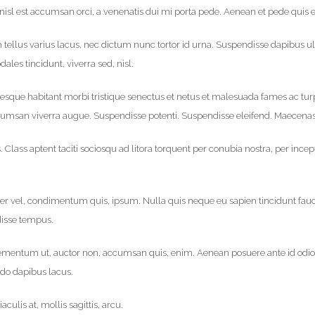
n, nisl est accumsan orci, a venenatis dui mi porta pede. Aenean et pede quis e
im tellus varius lacus, nec dictum nunc tortor id urna. Suspendisse dapibus 
odales tincidunt, viverra sed, nisl.
esque habitant morbi tristique senectus et netus et malesuada fames ac turpis
cumsan viverra augue. Suspendisse potenti. Suspendisse eleifend. Maecenas 
s. Class aptent taciti sociosqu ad litora torquent per conubia nostra, per i
uer vel, condimentum quis, ipsum. Nulla quis neque eu sapien tincidunt fau
disse tempus.
lementum ut, auctor non, accumsan quis, enim. Aenean posuere ante id odio. 
odo dapibus lacus.
ulis at, mollis sagittis, arcu.