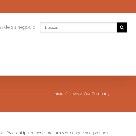
da de su negocio
Inicio
News
Our Company
utpat. Praesent ipsum pede, pretium sed, congue nec, pretium