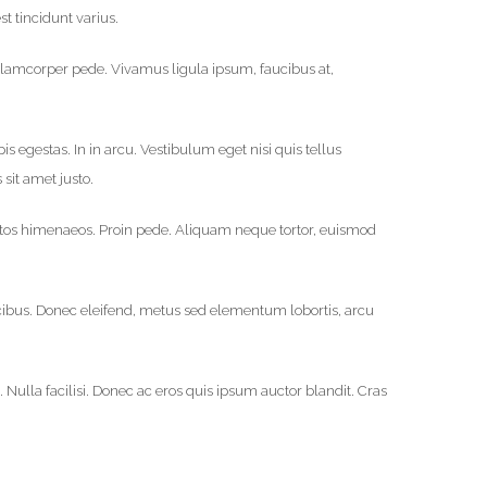
st tincidunt varius.
ullamcorper pede. Vivamus ligula ipsum, faucibus at,
 egestas. In in arcu. Vestibulum eget nisi quis tellus
sit amet justo.
nceptos himenaeos. Proin pede. Aliquam neque tortor, euismod
cibus. Donec eleifend, metus sed elementum lobortis, arcu
Nulla facilisi. Donec ac eros quis ipsum auctor blandit. Cras