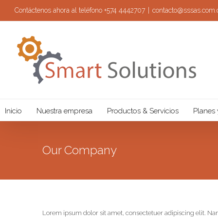
Contáctenos ahora al teléfono +574 4442707
|
contacto@sssas.com.
Inicio
Nuestra empresa
Productos & Servicios
Planes 
Our Company
Lorem ipsum dolor sit amet, consectetuer adipiscing elit. Na