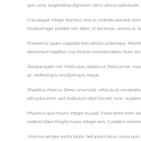
quis, urna. Suspendisse dignissim, elit in ultrices sollicitudi
Cras aliquet. Integer faucibus, eros ac molestie placerat, en
tincidunt eget, porttitor non, dolor. Ut dui lectus, ultrices ut, s
Praesent ac quam vulputate felis ultrices scelerisque. Pellent
elementum dapibus. Cras facilisis venenatis libero. Nunc ac
Quisque quam nisi, mollis quis, sodales ut, rhoncus nec, risu
ac, eleifend quis, tincidunt quis, neque.
Phasellus rhoncus. Donec urna nulla, vehicula et, consectet
elit luctus enim, sed vestibulum diam leo nec nunc. Suspen
Phasellus quis mauris. Integer eu justo. Fusce tortor enim, e
eleifend libero fringilla turpis. Integer sem. Curabitur comm
Vivamus semper auctor turpis. Sed ipsum lacus, varius quis, iac