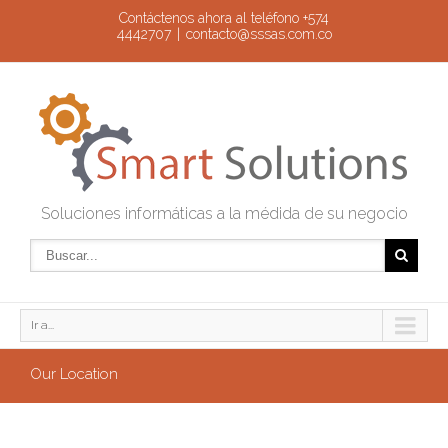
Contáctenos ahora al teléfono +574
4442707
|
contacto@sssas.com.co
Soluciones informáticas a la médida de su negocio
Ir a...
Our Location