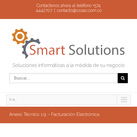
Contáctenos ahora al teléfono +574
4442707
|
contacto@sssas.com.co
Soluciones informáticas a la médida de su negocio
Ir a...
Anexo Técnico 1.9 – Facturación Electrónica