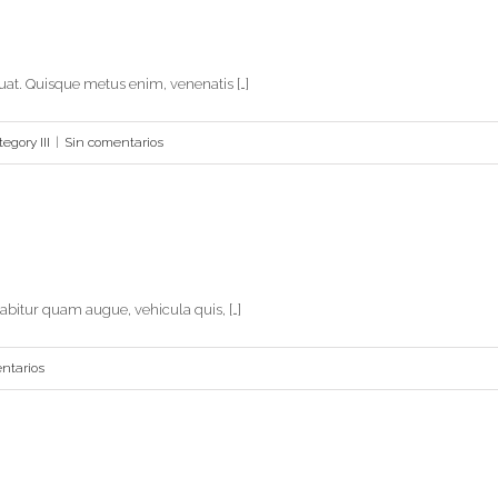
uat. Quisque metus enim, venenatis […]
egory III
|
Sin comentarios
abitur quam augue, vehicula quis, […]
ntarios