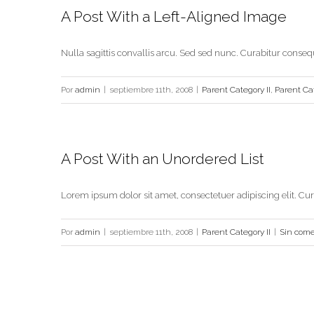
A Post With a Left-Aligned Image
Nulla sagittis convallis arcu. Sed sed nunc. Curabitur conseq
Por
admin
|
septiembre 11th, 2008
|
Parent Category II
,
Parent Cat
A Post With an Unordered List
Lorem ipsum dolor sit amet, consectetuer adipiscing elit. Cur
Por
admin
|
septiembre 11th, 2008
|
Parent Category II
|
Sin come