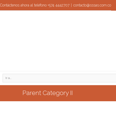
Contáctenos ahora al teléfono +574 4442707
|
contacto@sssas.com.co
Ir a...
Parent Category II