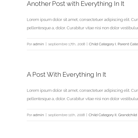
Another Post with Everything In It
Lorem ipsum dolor sit amet, consectetuer adipiscing elit. Curab
pellentesque a, dolor. Curabitur vitae nisi non dolor vestibul
Por
admin
|
septiembre 17th, 2008
|
Child Category I
,
Parent Cate
A Post With Everything In It
Lorem ipsum dolor sit amet, consectetuer adipiscing elit. Curab
pellentesque a, dolor. Curabitur vitae nisi non dolor vestibul
Por
admin
|
septiembre 11th, 2008
|
Child Category II
,
Grandchild 