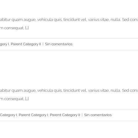
itur quam augue, vehicula quis, tincidunt vel, varius vitae, nulla. Sed convall
um consequat. […]
gory I
,
Parent Category II
|
Sin comentarios
itur quam augue, vehicula quis, tincidunt vel, varius vitae, nulla. Sed convall
um consequat. […]
Category I
,
Parent Category I
,
Parent Category II
|
Sin comentarios