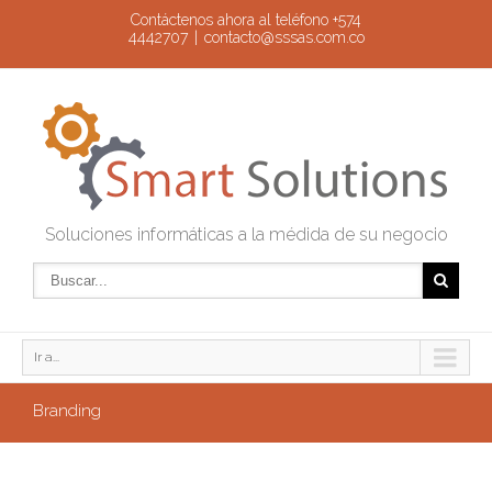
Contáctenos ahora al teléfono +574
4442707
|
contacto@sssas.com.co
Soluciones informáticas a la médida de su negocio
Ir a...
Branding