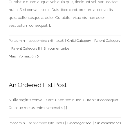
Curabitur quam augue, vehicula quis, tincidunt vel, varius vitae,
nulla. Sed convallis orci. Duis libero orci, pretium a, convallis
quis, pellentesque a, dolor. Curabitur vitae nisi non dolor
vestibulum consequat. […]
Por
admin
|
septiembre 17th, 2008
|
Child Category I
,
Parent Category
I
,
Parent Category II
|
Sin comentarios
Más información
An Ordered List Post
Nulla sagittis convallis arcu. Sed sed nunc. Curabitur consequat.
Quisque metus enim, venenatis […]
Por
admin
|
septiembre 17th, 2008
|
Uncategorized
|
Sin comentarios