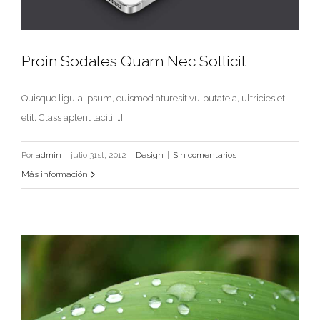
Proin Sodales Quam Nec Sollicit
Quisque ligula ipsum, euismod aturesit vulputate a, ultricies et
Proin Sodales Quam Nec Sollicit
elit. Class aptent taciti […]
Design
Por
admin
|
julio 31st, 2012
|
Design
|
Sin comentarios
Más información