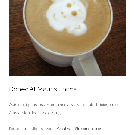
Donec At Mauris Enims
Quisque ligulas ipsum, euismod atras vulputate iltricies etri elit.
Class aptent taciti sociosqu […]
Por
admin
|
julio 31st, 2012
|
Creative
|
Sin comentarios