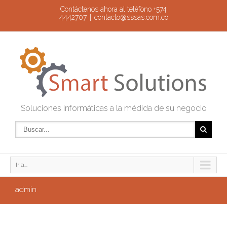
Contáctenos ahora al teléfono +574
4442707
|
contacto@sssas.com.co
Soluciones informáticas a la médida de su negocio
Ir a...
admin