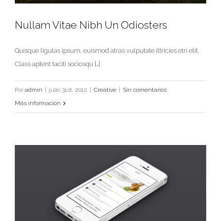
Nullam Vitae Nibh Un Odiosters
Quisque ligulas ipsum, euismod atras vulputate iltricies etri elit.
Class aptent taciti sociosqu […]
Nullam Vitae Nibh Un Odiosters
Por
admin
|
julio 31st, 2012
|
Creative
|
Sin comentarios
Creative
Más información