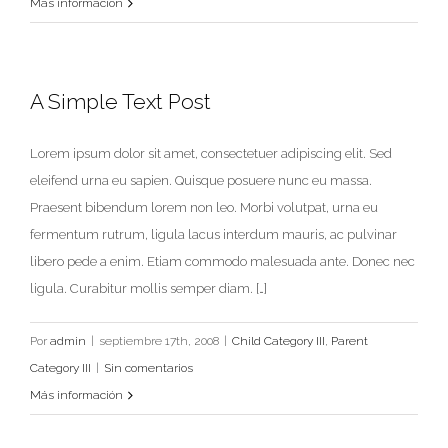
Más información
A Simple Text Post
Lorem ipsum dolor sit amet, consectetuer adipiscing elit. Sed
eleifend urna eu sapien. Quisque posuere nunc eu massa.
Praesent bibendum lorem non leo. Morbi volutpat, urna eu
fermentum rutrum, ligula lacus interdum mauris, ac pulvinar
libero pede a enim. Etiam commodo malesuada ante. Donec nec
ligula. Curabitur mollis semper diam. […]
Por
admin
|
septiembre 17th, 2008
|
Child Category III
,
Parent
Category III
|
Sin comentarios
Más información