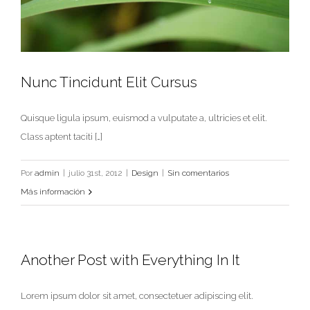
Nunc Tincidunt Elit Cursus
Quisque ligula ipsum, euismod a vulputate a, ultricies et elit.
Nunc Tincidunt Elit Cursus
Class aptent taciti […]
Design
Por
admin
|
julio 31st, 2012
|
Design
|
Sin comentarios
Más información
Another Post with Everything In It
Lorem ipsum dolor sit amet, consectetuer adipiscing elit.