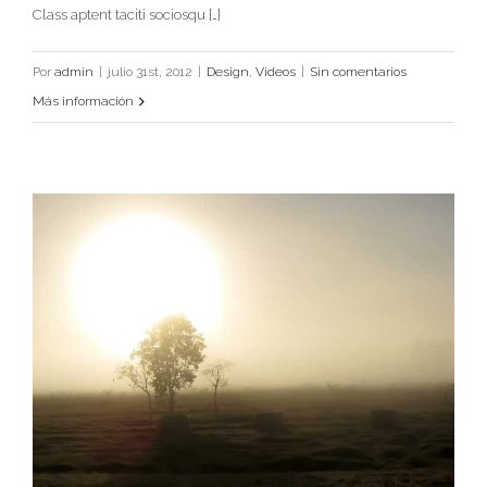
Class aptent taciti sociosqu […]
Class Aptent Taciti Soci Ad Litora
Design
Videos
Por
admin
|
julio 31st, 2012
|
Design
,
Videos
|
Sin comentarios
Más información