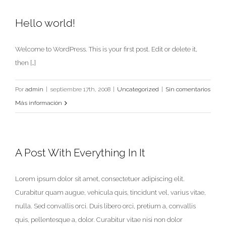
Hello world!
Welcome to WordPress. This is your first post. Edit or delete it,
then […]
Por
admin
|
septiembre 17th, 2008
|
Uncategorized
|
Sin comentarios
Más información
A Post With Everything In It
Lorem ipsum dolor sit amet, consectetuer adipiscing elit.
Curabitur quam augue, vehicula quis, tincidunt vel, varius vitae,
nulla. Sed convallis orci. Duis libero orci, pretium a, convallis
quis, pellentesque a, dolor. Curabitur vitae nisi non dolor