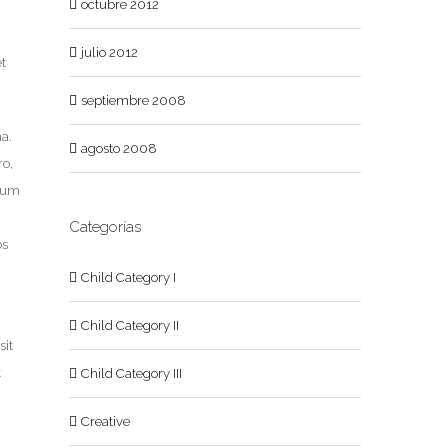
octubre 2012
julio 2012
t
septiembre 2008
na.
agosto 2008
ro,
rdum
Categorías
os
Child Category I
Child Category II
sit
t
Child Category III
Creative