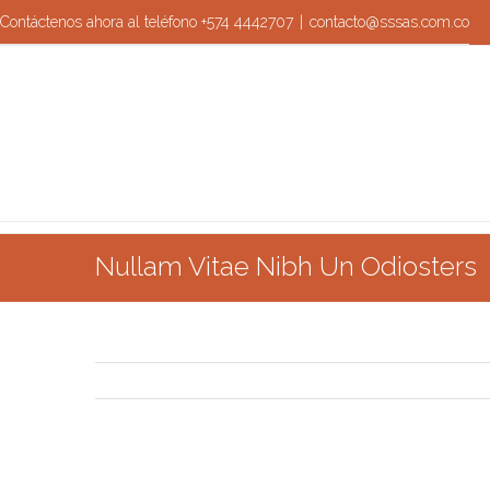
Contáctenos ahora al teléfono +574 4442707
|
contacto@sssas.com.co
Nullam Vitae Nibh Un Odiosters