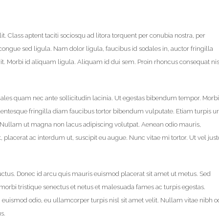
it. Class aptent taciti sociosqu ad litora torquent per conubia nostra, per
ongue sed ligula. Nam dolor ligula, faucibus id sodales in, auctor fringilla
it. Morbi id aliquam ligula. Aliquam id dui sem. Proin rhoncus consequat nis
ales quam nec ante sollicitudin lacinia. Ut egestas bibendum tempor. Morbi
llentesque fringilla diam faucibus tortor bibendum vulputate. Etiam turpis u
i. Nullam ut magna non lacus adipiscing volutpat. Aenean odio mauris,
, placerat ac interdum ut, suscipit eu augue. Nunc vitae mi tortor. Ut vel just
luctus. Donec id arcu quis mauris euismod placerat sit amet ut metus. Sed
morbi tristique senectus et netus et malesuada fames ac turpis egestas.
 euismod odio, eu ullamcorper turpis nisl sit amet velit. Nullam vitae nibh o
s.