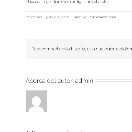
Maecenas eget diam nec mi dignissim pharetra.
Por
admin
|
julio 31st, 2012
|
Creative
|
Sin comentarios
Para compartir esta historia, elija cualquier platafo
Acerca del autor: 
admin