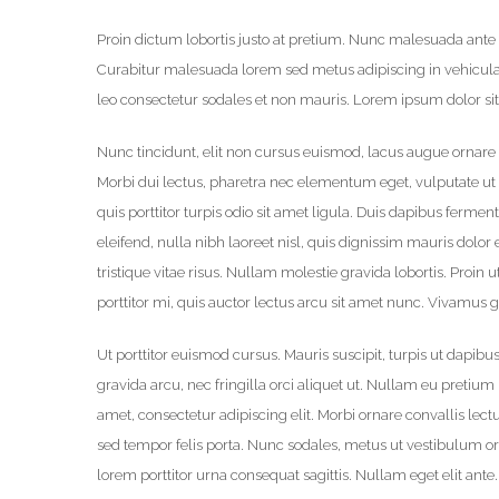
Proin dictum lobortis justo at pretium. Nunc malesuada ante 
Curabitur malesuada lorem sed metus adipiscing in vehicu
leo consectetur sodales et non mauris. Lorem ipsum dolor sit 
Nunc tincidunt, elit non cursus euismod, lacus augue ornare 
Morbi dui lectus, pharetra nec elementum eget, vulputate ut 
quis porttitor turpis odio sit amet ligula. Duis dapibus ferm
eleifend, nulla nibh laoreet nisl, quis dignissim mauris dolor 
tristique vitae risus. Nullam molestie gravida lobortis. Proin ut
porttitor mi, quis auctor lectus arcu sit amet nunc. Vivamus g
Ut porttitor euismod cursus. Mauris suscipit, turpis ut dapibus 
gravida arcu, nec fringilla orci aliquet ut. Nullam eu pret
amet, consectetur adipiscing elit. Morbi ornare convallis lectu
sed tempor felis porta. Nunc sodales, metus ut vestibulum orn
lorem porttitor urna consequat sagittis. Nullam eget elit ant