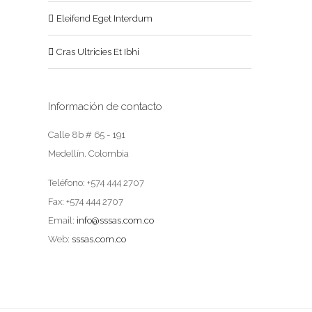
Eleifend Eget Interdum
Cras Ultricies Et Ibhi
Información de contacto
Calle 8b # 65 - 191
Medellín. Colombia
Teléfono: +574 444 2707
Fax: +574 444 2707
Email:
info@sssas.com.co
Web:
sssas.com.co