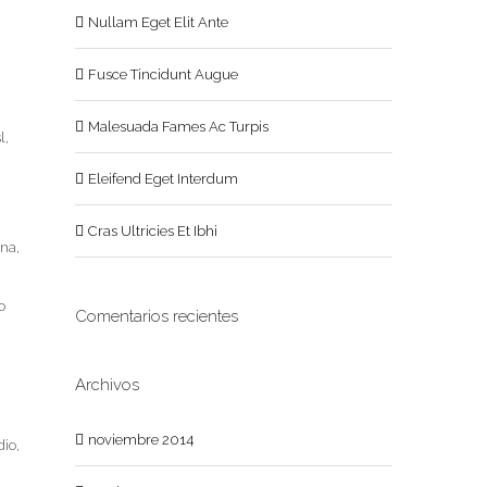
Nullam Eget Elit Ante
Fusce Tincidunt Augue
Malesuada Fames Ac Turpis
l,
Eleifend Eget Interdum
Cras Ultricies Et Ibhi
rna,
o
Comentarios recientes
Archivos
noviembre 2014
dio,