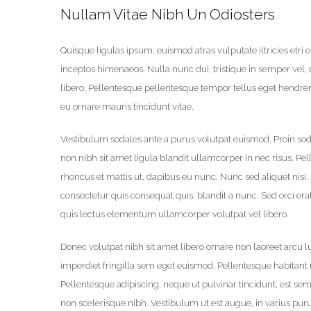
Nullam Vitae Nibh Un Odiosters
Quisque ligulas ipsum, euismod atras vulputate iltricies etri el
inceptos himenaeos. Nulla nunc dui, tristique in semper vel, c
libero. Pellentesque pellentesque tempor tellus eget hendrer
eu ornare mauris tincidunt vitae.
Vestibulum sodales ante a purus volutpat euismod. Proin sod
non nibh sit amet ligula blandit ullamcorper in nec risus. Pe
rhoncus et mattis ut, dapibus eu nunc. Nunc sed aliquet nis
consectetur quis consequat quis, blandit a nunc. Sed orci erat
quis lectus elementum ullamcorper volutpat vel libero.
Donec volutpat nibh sit amet libero ornare non laoreet arcu 
imperdiet fringilla sem eget euismod. Pellentesque habitant 
Pellentesque adipiscing, neque ut pulvinar tincidunt, est sem
non scelerisque nibh. Vestibulum ut est augue, in varius puru