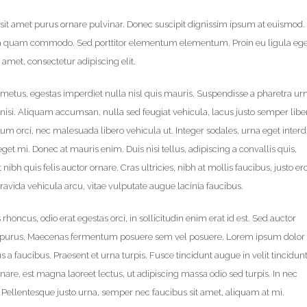
sit amet purus ornare pulvinar. Donec suscipit dignissim ipsum at euismod.
la quam commodo. Sed porttitor elementum elementum. Proin eu ligula ege
amet, consectetur adipiscing elit.
metus, egestas imperdiet nulla nisl quis mauris. Suspendisse a pharetra ur
nisi. Aliquam accumsan, nulla sed feugiat vehicula, lacus justo semper libe
entum orci, nec malesuada libero vehicula ut. Integer sodales, urna eget inte
eget mi. Donec at mauris enim. Duis nisi tellus, adipiscing a convallis quis,
 nibh quis felis auctor ornare. Cras ultricies, nibh at mollis faucibus, justo er
ravida vehicula arcu, vitae vulputate augue lacinia faucibus.
rhoncus, odio erat egestas orci, in sollicitudin enim erat id est. Sed auctor
ium purus. Maecenas fermentum posuere sem vel posuere. Lorem ipsum dolor 
s a faucibus. Praesent et urna turpis. Fusce tincidunt augue in velit tincidun
are, est magna laoreet lectus, ut adipiscing massa odio sed turpis. In nec
e. Pellentesque justo urna, semper nec faucibus sit amet, aliquam at mi.