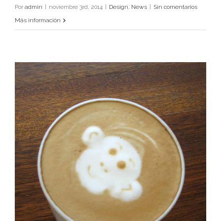
Por
admin
|
noviembre 3rd, 2014
|
Design
,
News
|
Sin comentarios
Design
News
Más información