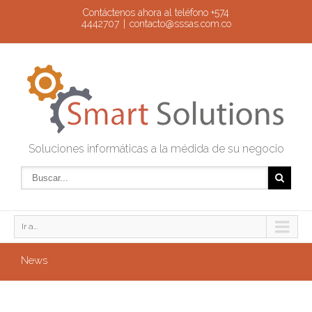
Contáctenos ahora al teléfono +574
4442707
|
contacto@sssas.com.co
Soluciones informáticas a la médida de su negocio
Ir a...
News