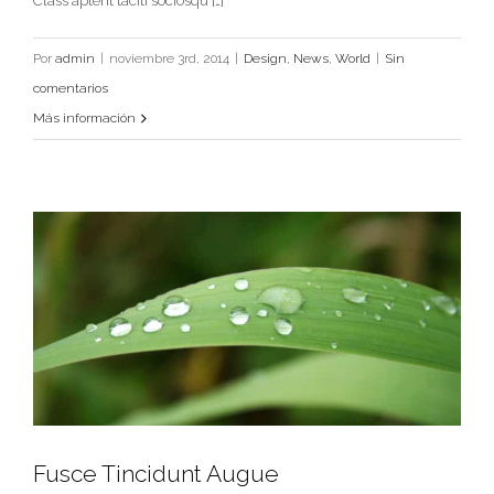
Class aptent taciti sociosqu […]
Cras Ultricies Et Ibhi
Por
admin
|
noviembre 3rd, 2014
|
Design
,
News
,
World
|
Sin
Design
News
World
comentarios
Más información
Fusce Tincidunt Augue