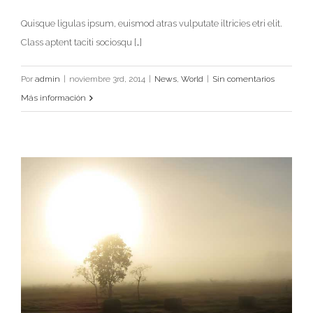
Quisque ligulas ipsum, euismod atras vulputate iltricies etri elit.
Fusce Tincidunt Augue
Class aptent taciti sociosqu […]
News
World
Por
admin
|
noviembre 3rd, 2014
|
News
,
World
|
Sin comentarios
Más información