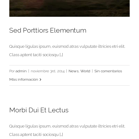
Sed Porttiors Elementum
Quisque ligulas ipsum, euismod atras vulputate iltricies etri elit.
Class aptent taciti sociosqu […]
Sed Porttiors Elementum
Por
admin
|
noviembre 3rd, 2014
|
News
,
World
|
Sin comentarios
News
World
Más información
Morbi Dui Et Lectus
Quisque ligulas ipsum, euismod atras vulputate iltricies etri elit.
Class aptent taciti sociosqu […]