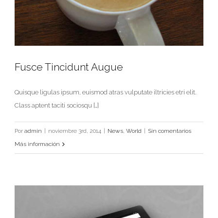
Fusce Tincidunt Augue
Quisque ligulas ipsum, euismod atras vulputate iltricies etri elit.
Class aptent taciti sociosqu […]
Por
admin
|
noviembre 3rd, 2014
|
News
,
World
|
Sin comentarios
Más información
Fusce Tincidunt Augue
News
World