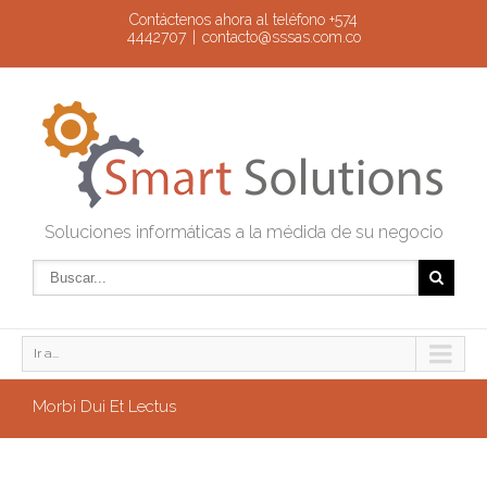
Contáctenos ahora al teléfono +574
4442707
|
contacto@sssas.com.co
Soluciones informáticas a la médida de su negocio
Ir a...
Morbi Dui Et Lectus