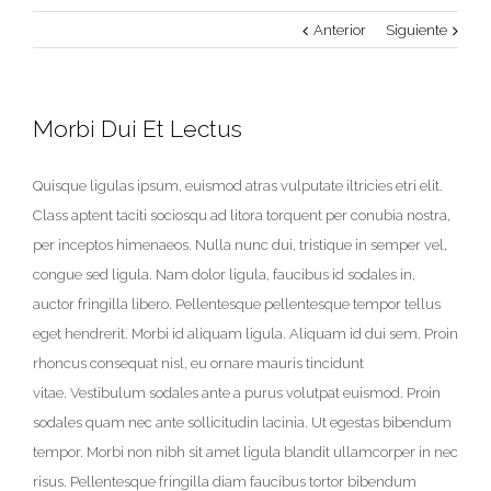
Anterior
Siguiente
Morbi Dui Et Lectus
Quisque ligulas ipsum, euismod atras vulputate iltricies etri elit.
Class aptent taciti sociosqu ad litora torquent per conubia nostra,
per inceptos himenaeos. Nulla nunc dui, tristique in semper vel,
congue sed ligula. Nam dolor ligula, faucibus id sodales in,
auctor fringilla libero. Pellentesque pellentesque tempor tellus
eget hendrerit. Morbi id aliquam ligula. Aliquam id dui sem. Proin
rhoncus consequat nisl, eu ornare mauris tincidunt
vitae. Vestibulum sodales ante a purus volutpat euismod. Proin
sodales quam nec ante sollicitudin lacinia. Ut egestas bibendum
tempor. Morbi non nibh sit amet ligula blandit ullamcorper in nec
risus. Pellentesque fringilla diam faucibus tortor bibendum