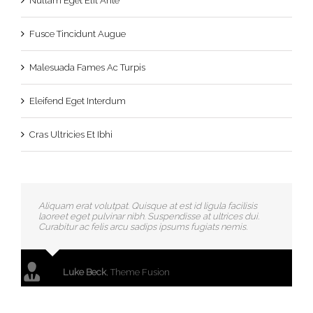
Nullam Eget Elit Ante
Fusce Tincidunt Augue
Malesuada Fames Ac Turpis
Eleifend Eget Interdum
Cras Ultricies Et Ibhi
Aliquam erat volutpat. Quisque at est id ligula facilisis
laoreet eget pulvinar nibh. Suspendisse at ultrices dui.
Curabitur ac felis arcu sadips ipsums fugiats nemis.
Luke Beck
,
Theme Fusion