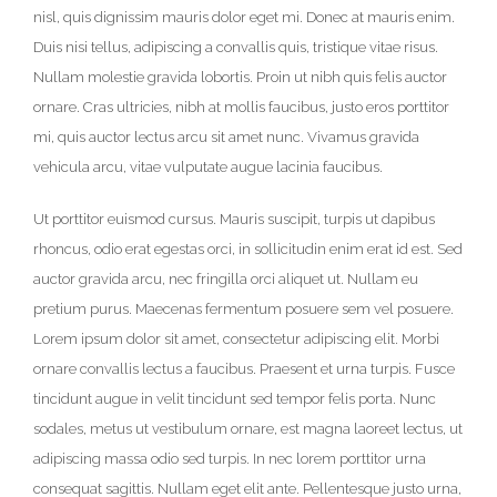
nisl, quis dignissim mauris dolor eget mi. Donec at mauris enim.
Duis nisi tellus, adipiscing a convallis quis, tristique vitae risus.
Nullam molestie gravida lobortis. Proin ut nibh quis felis auctor
ornare. Cras ultricies, nibh at mollis faucibus, justo eros porttitor
mi, quis auctor lectus arcu sit amet nunc. Vivamus gravida
vehicula arcu, vitae vulputate augue lacinia faucibus.
Ut porttitor euismod cursus. Mauris suscipit, turpis ut dapibus
rhoncus, odio erat egestas orci, in sollicitudin enim erat id est. Sed
auctor gravida arcu, nec fringilla orci aliquet ut. Nullam eu
pretium purus. Maecenas fermentum posuere sem vel posuere.
Lorem ipsum dolor sit amet, consectetur adipiscing elit. Morbi
ornare convallis lectus a faucibus. Praesent et urna turpis. Fusce
tincidunt augue in velit tincidunt sed tempor felis porta. Nunc
sodales, metus ut vestibulum ornare, est magna laoreet lectus, ut
adipiscing massa odio sed turpis. In nec lorem porttitor urna
consequat sagittis. Nullam eget elit ante. Pellentesque justo urna,