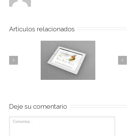
Artículos relacionados
Deje su comentario
Nullam Eget Elit Ante
Fu